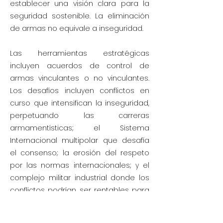
establecer una visión clara para la
seguridad sostenible. La eliminación
de armas no equivale a inseguridad.
Las herramientas estratégicas
incluyen acuerdos de control de
armas vinculantes o no vinculantes.
Los desafíos incluyen conflictos en
curso que intensifican la inseguridad,
perpetuando las carreras
armamentísticas; el Sistema
Internacional multipolar que desafía
el consenso; la erosión del respeto
por las normas internacionales; y el
complejo militar industrial donde los
conflictos podrían ser rentables para
unos pocos. Para el camino a seguir,
creo que la era digital y la IA señalan