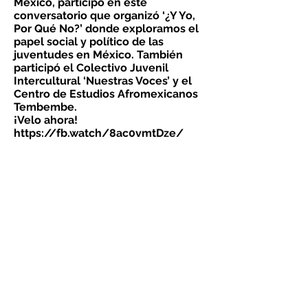
México, participó en este
conversatorio que organizó ‘¿Y Yo,
Por Qué No?’ donde exploramos el
papel social y político de las
juventudes en México. También
participó el Colectivo Juvenil
Intercultural ‘Nuestras Voces’ y el
Centro de Estudios Afromexicanos
Tembembe.
¡Velo ahora!
https://fb.watch/8ac0vmtDze/
¿QUIÉNES SOMOS?
Misión y Visión
Equipo