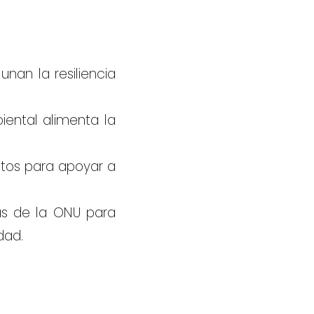
nan la resiliencia
iental alimenta la
atos para apoyar a
as de la ONU para
dad.