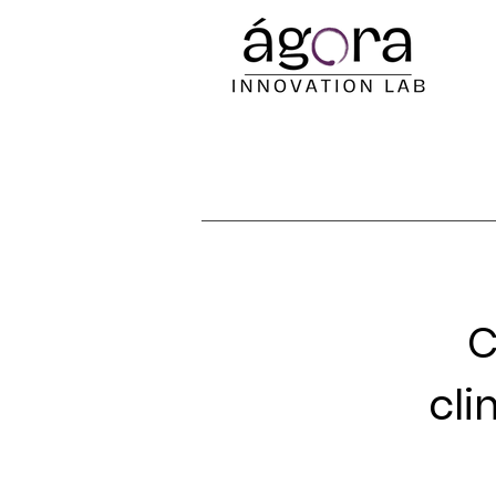
C
cli