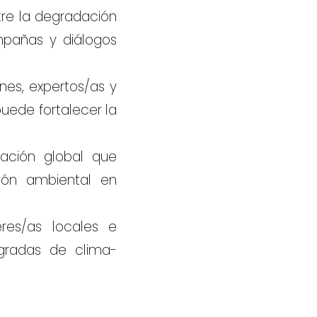
tre la degradación
mpañas y diálogos
enes, expertos/as y
puede fortalecer la
iación global que
ión ambiental en
eres/as locales e
egradas de clima-