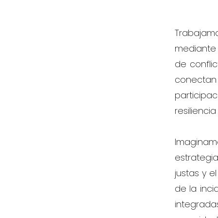
Trabajam
mediante 
de conflic
conecta
particip
resilienci
Imaginamo
estrategi
justas y e
de la inc
integrada