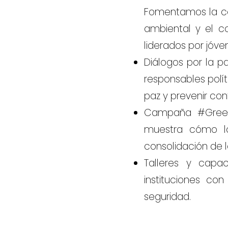
Fomentamos la com
ambiental y el c
liderados por jóve
Diálogos por la pa
responsables polít
paz y prevenir conf
Campaña #GreenPe
muestra cómo la
consolidación de l
Talleres y capac
instituciones co
seguridad.