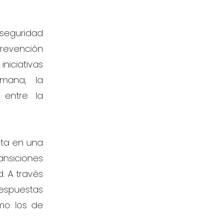
seguridad
prevención
iniciativas
mana, la
 entre la
rta en una
ansiciones
d. A través
respuestas
omo los de