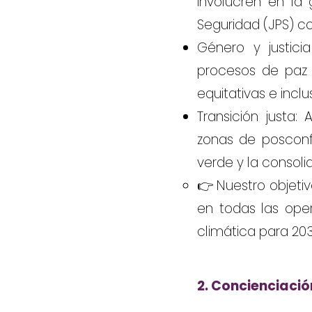
involucren en la
Seguridad (JPS) co
Género y justici
procesos de paz 
equitativas e inclu
Transición justa:
zonas de posconfl
verde y la consoli
👉 Nuestro objetiv
en todas las ope
climática para 203
2. Concienciació